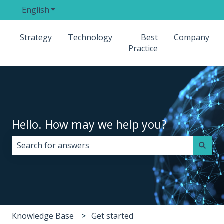
English
Show submenu for translations
Strategy
Technology
Best
Company
Practice
Hello. How may we help you?
There are no suggestions because the search field i
Knowledge Base
Get started