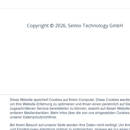
Responsibility, standards & liability
Start a sequence
Cylinders and valves
Copyright © 2026, Selmo Technology GmbH
Drive technology
Control engineering
Diese Website speichert Cookies auf Ihrem Computer. Diese Cookies werde
um Ihre Website-Erfahrung zu optimieren und Ihnen einen persönlich auf Si
zugeschnittenen Service bereitstellen zu können, sowohl auf dieser Website
anderen Medienkanälen. Mehr Infos über die von uns eingesetzten Cookies 
unserer Datenschutzrichtlinie.
Bei Ihrem Besuch auf unserer Seite werden Ihre Daten nicht verfolgt. Um I
und Einstellungen allerdings optimal zu entsprechen, müssen wir nur einen k