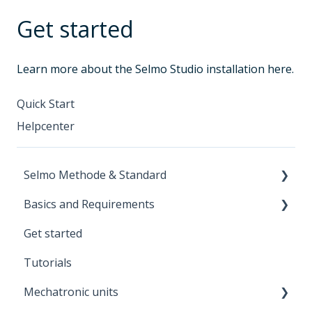
Get started
Learn more about the Selmo Studio installation here.
Quick Start
Helpcenter
Selmo Methode & Standard
Basics and Requirements
Overview & Basic Principles
Get started
PTF – Process · Technology · Function
The first steps on the way to the Selmo
machine
Tutorials
Process model & Selmo standard
Analysis
Mechatronic units
Lifecycle: Engineering to operation