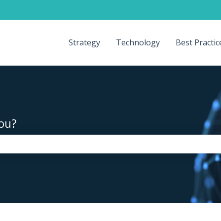
Strategy
Technology
Best Practic
ou?
the search field is empty.