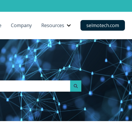
e
Company
Resources
selmotech.com
Show submenu for Resourc