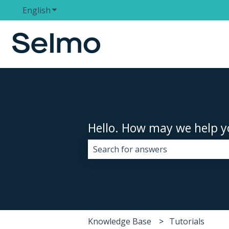
English
Show submenu for translations
Hello. How may we help y
There are no suggestions because 
Knowledge Base
Tutorials