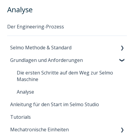
Analyse
Der Engineering-Prozess
Selmo Methode & Standard
Grundlagen und Anforderungen
Überblick & Grundprinzipien
PTF – Prozess · Technologie · Funktion
Die ersten Schritte auf dem Weg zur Selmo
Maschine
Prozessmodell & Selmo-Standard
Analyse
Lifecycle: Engineering bis Betrieb
Anleitung für den Start im Selmo Studio
Verantwortung, Normen & Haftung
Tutorials
Mechatronische Einheiten