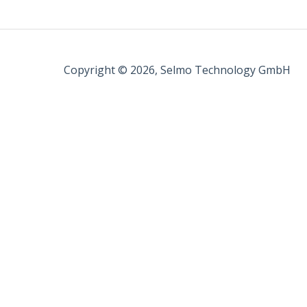
Start einer Sequence
Zylinder und Ventile
Copyright © 2026, Selmo Technology GmbH
Antriebstechnik
Regelungstechnik