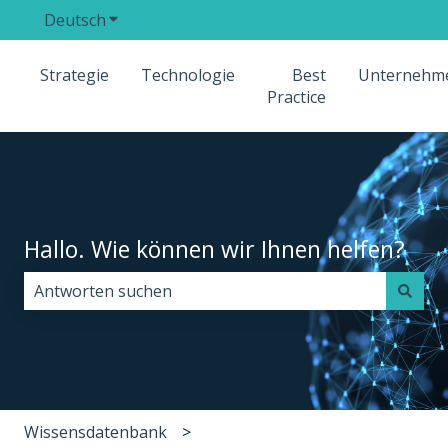
Deutsch
Untermenü für Übersetzungen anzeigen
Strategie
Technologie
Best
Unternehm
Practice
Hallo. Wie können wir Ihnen helfen?
Es gibt keine Vorschläge, da das Suchfeld leer ist.
Wissensdatenbank